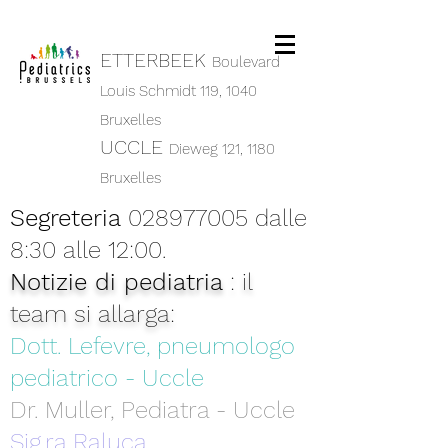
ETTERBEEK
Boulevard
Louis Schmidt 119,
1040
Bruxelles
UCCLE
Dieweg 121, 1180
Bruxelles
Segreteria
028977005
dalle
8:30 alle 12:00.
Notizie di pediatria
: il
team si allarga:
Dott. Lefevre, pneumologo
pediatrico - Uccle
Dr. Muller, Pediatra - Uccle
Sig.ra Raluca,